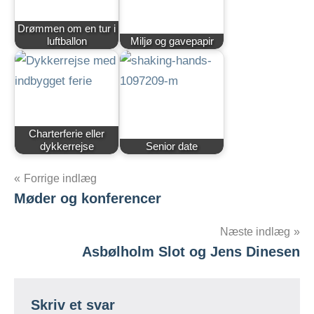
Drømmen om en tur i
luftballon
Miljø og gavepapir
Charterferie eller
dykkerrejse
Senior date
Indlægsnavigation
Forrige indlæg
Møder og konferencer
Næste indlæg
Asbølholm Slot og Jens Dinesen
Skriv et svar