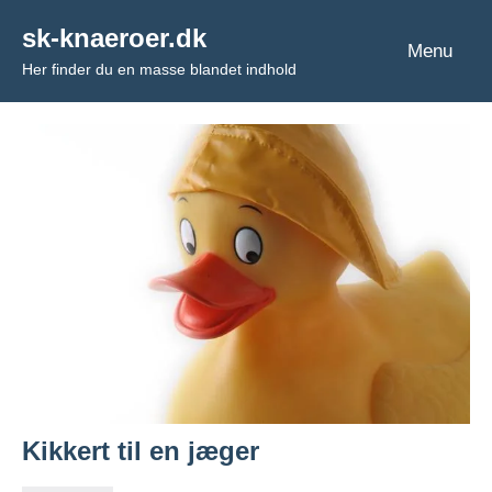
Videre
sk-knaeroer.dk
til
Menu
Her finder du en masse blandet indhold
indhold
Kikkert til en jæger