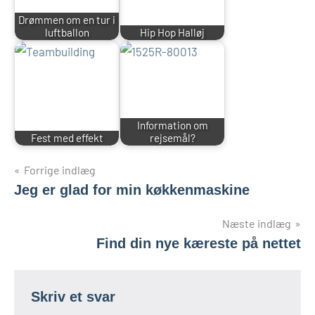
Drømmen om en tur i
luftballon
Hip Hop Halløj
Information om
Fest med effekt
rejsemål?
Indlægsnavigation
Forrige indlæg
Jeg er glad for min køkkenmaskine
Næste indlæg
Find din nye kæreste på nettet
Skriv et svar