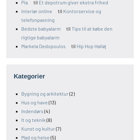
Pia
til
Et depotrum giver ekstra frihed
Interiør online
til
Kontorservice og
telefonpasning
Bedste babyalarm
til
Tips til at købe den
rigtige babyalarm
Markela Dedopoulos
til
Hip Hop Halløj
Kategorier
Bygning og arkitektur
(2)
Hus og have
(13)
Indendørs
(4)
It og teknik
(8)
Kunst og kultur
(7)
Mad og helse
(5)