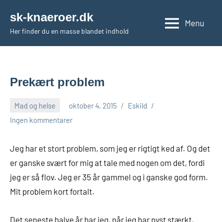
Videre
sk-knaeroer.dk
til
Menu
Her finder du en masse blandet indhold
indhold
Prekært problem
Mad og helse
oktober 4, 2015
Eskild
Ingen kommentarer
Jeg har et stort problem, som jeg er rigtigt ked af. Og det
er ganske svært for mig at tale med nogen om det, fordi
jeg er så flov. Jeg er 35 år gammel og i ganske god form.
Mit problem kort fortalt.
Det seneste halve år har jeg, når jeg har nyst stærkt,