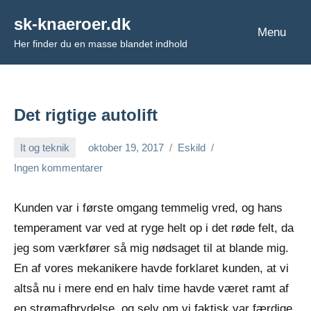
Videre
sk-knaeroer.dk
til
Menu
Her finder du en masse blandet indhold
indhold
Det rigtige autolift
It og teknik
oktober 19, 2017
Eskild
Ingen kommentarer
Kunden var i første omgang temmelig vred, og hans
temperament var ved at ryge helt op i det røde felt, da
jeg som værkfører så mig nødsaget til at blande mig.
En af vores mekanikere havde forklaret kunden, at vi
altså nu i mere end en halv time havde været ramt af
en strømafbrydelse, og selv om vi faktisk var færdige