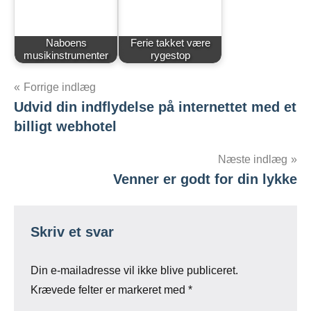
Naboens
Ferie takket være
musikinstrumenter
rygestop
Indlægsnavigation
Forrige indlæg
Udvid din indflydelse på internettet med et
billigt webhotel
Næste indlæg
Venner er godt for din lykke
Skriv et svar
Din e-mailadresse vil ikke blive publiceret.
Krævede felter er markeret med
*